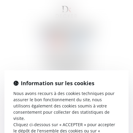
PAIEMENT EN LIGNE
Mentions légales
SELARL DECKER
14 rue Alexandre Fourtanier
31000 TOULOUSE
Information sur les cookies
Tél : 05 61 21 96 84
Nous avons recours à des cookies techniques pour
assurer le bon fonctionnement du site, nous
N° SIRET : 42125530800015
utilisons également des cookies soumis à votre
consentement pour collecter des statistiques de
Directeur de la publication
visite.
Cliquez ci-dessous sur « ACCEPTER » pour accepter
Jérôme MARFAING-DIDIER
le dépôt de l'ensemble des cookies ou sur «