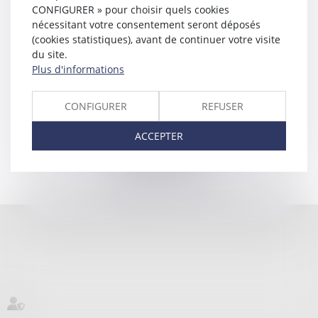
CONFIGURER » pour choisir quels cookies
Hébergement
nécessitant votre consentement seront déposés
Société SEPTEO Legaltech
(cookies statistiques), avant de continuer votre visite
194 avenue de la Gare Sud de France - 34970 LATTES
du site.
www.azko.fr
Plus d'informations
CONFIGURER
REFUSER
DECKER & ASSOCIES
ACCEPTER
14 rue Alexandre Fourtanier, 31000 TOULOUSE
Tél :
05 61 21 96 84
Mentions légales
Septeo Digital & Services © 2023